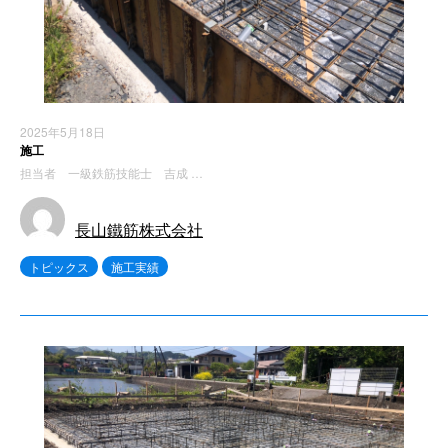
2025年5月18日
施工
担当者 一級鉄筋技能士 吉成 …
長山鐵筋株式会社
トピックス
施工実績