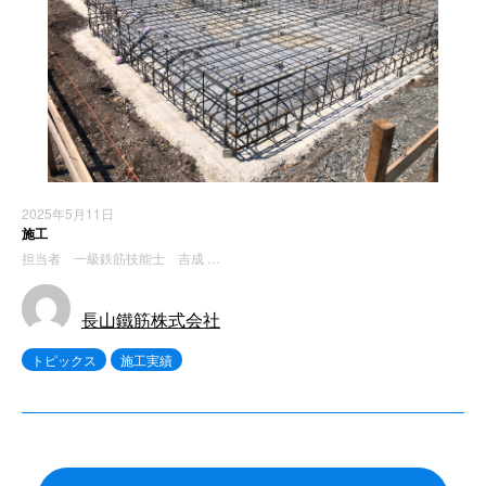
2025年5月11日
施工
担当者 一級鉄筋技能士 吉成 …
長山鐵筋株式会社
トピックス
施工実績