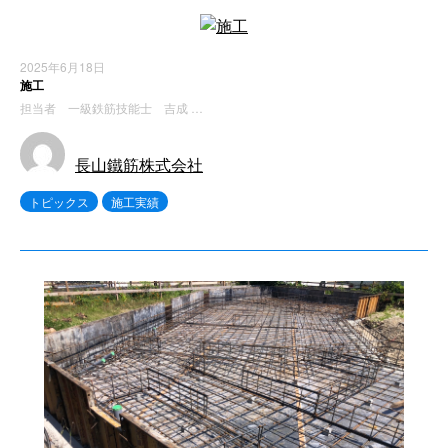
2025年6月18日
施工
担当者 一級鉄筋技能士 吉成 …
長山鐵筋株式会社
トピックス
施工実績