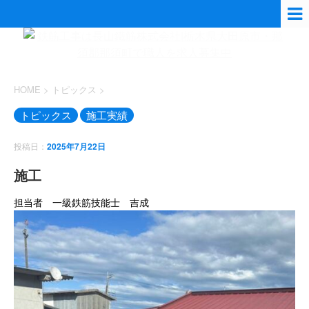
HOME
>
トピックス
>
トピックス
施工実績
投稿日：
2025年7月22日
施工
担当者 一級鉄筋技能士 吉成