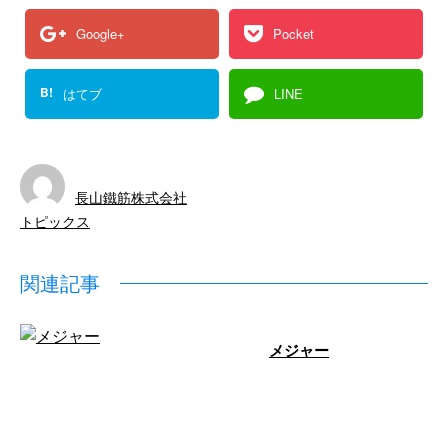
Google+
Pocket
B!
はてブ
LINE
長山鐵筋株式会社
トピックス
関連記事
メジャー
鉄筋の長さ・ピッチ（鉄筋の間
隔）の割り付け・高さ・かぶり
（コンクリート表面までの空き）
の確認など、鉄 …