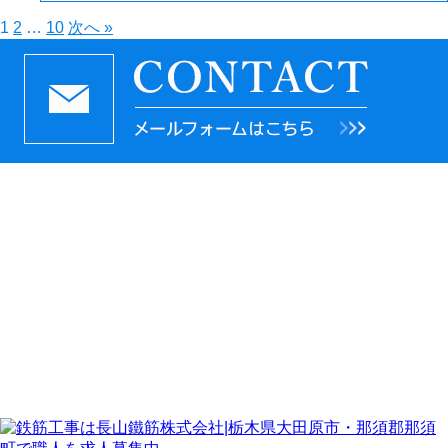
1
2
…
10
次へ »