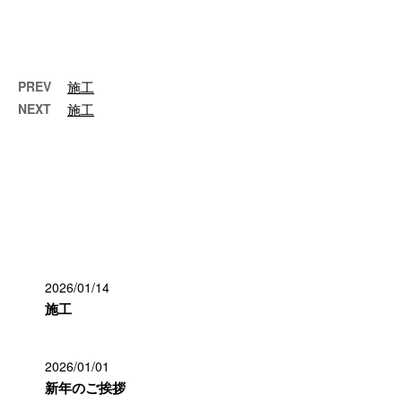
ンスのパリで1903年に完成した
「フランクリン通りの集合住宅」
とされて …
PREV
施工
NEXT
施工
最近の投稿
2026/01/14
施工
2026/01/01
新年のご挨拶