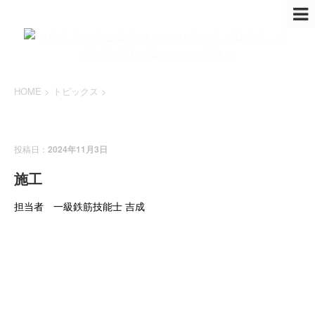
HOME
>
トピックス
>
トピックス
施工実績
投稿日：
2024年11月3日
施工
担当者 一級鉄筋技能士 吉成